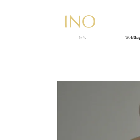
Info
WebSho