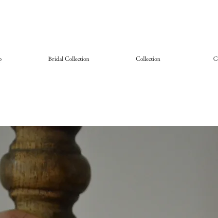
p
Bridal Collection
Collection
C