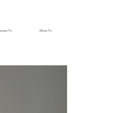
ontact Us
About Us