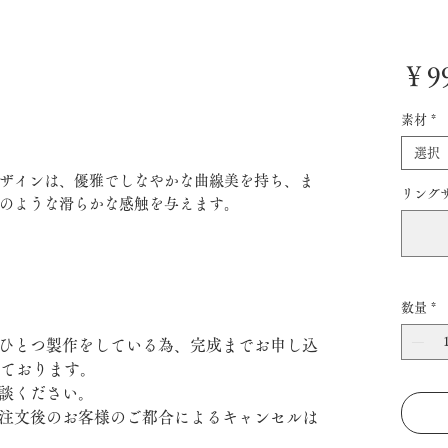
￥99
素材
*
選択
ザインは、優雅でしなやかな曲線美を持ち、ま
リング
のような滑らかな感触を与えます。
数量
*
ひとつ製作をしている為、完成までお申し込
いております。
談ください。
注文後のお客様のご都合によるキャンセルは