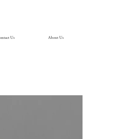
ontact Us
About Us