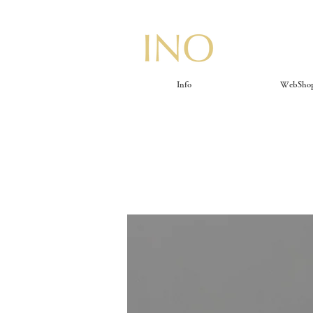
Info
WebSho