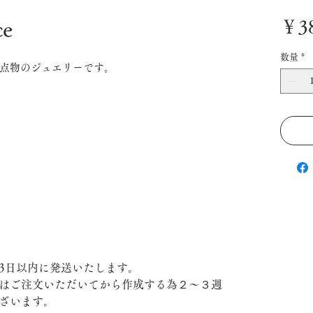
ce
￥38
数量
*
点物のジュエリーです。
3日以内に発送いたします。
はご注文いただいてから作成する為２〜３週
ざいます。