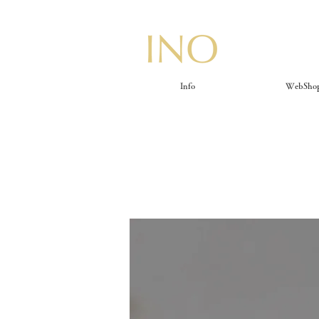
Info
WebSho