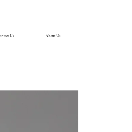
ontact Us
About Us