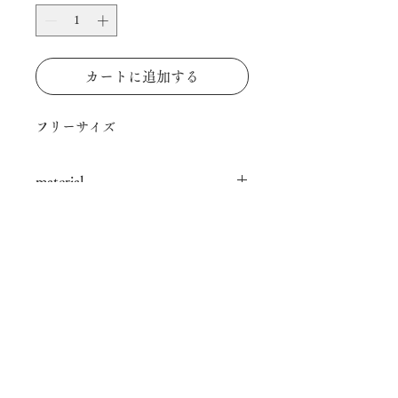
カートに追加する
フリーサイズ
material
SV / pearl
ご注意
在庫がある商品に関しましては3
日以内に発送いたします。
在庫やサイズがない物に関しては
ご注文いただいてから作成する為
© INO
All rights reserved.
２〜３週間ほどお時間いただく場
合がございます。
あらかじめご了承ください。