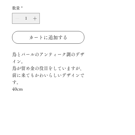
格
数量
*
カートに追加する
鳥とパールのアンティーク調のデザ
イン。
鳥が留め金の役目をしていますが、
前に来てもかわいらしいデザインで
す。
40cm
material
silver / Pearl
ご注意
在庫がある商品に関しましては3