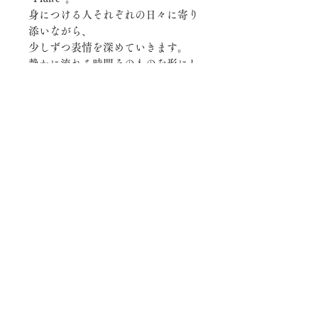
身につける人それぞれの日々に寄り
添いながら、
少しずつ表情を深めていきます。
静かに流れる時間そのものを形にし
たようなリングです。
幅約1.5mm 厚約1mm
ご注文から完成まで
ご注文をいただいてからひとつひ
カスタマイズについて
とつ製作をしている為、完成まで
お申し込みから4～8週間お日に
仕上げ方やダイヤの追加などござ
ちを頂いております。
いましたら備考欄にご記入くださ
お急ぎの場合は、お気軽にご相談
い。
ください。
こちらから内容の確認のご連絡を
© INO
All rights reserved.
お客様に合わせて作製する為ご注
させていただきます。
文後のお客様のご都合によるキャ